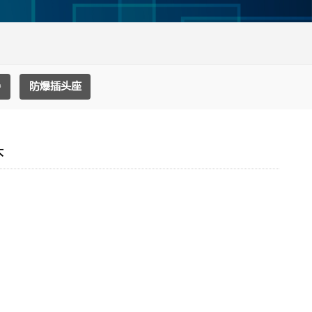
器
防爆插头座
头